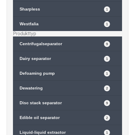
Sharpless
1
Westfalia
1
Produkttyp
Centrifugalseparator
9
Dairy separator
1
Defoaming pump
1
Dewatering
2
Disc stack separator
9
Edible oil separator
2
Liquid-liquid extractor
1