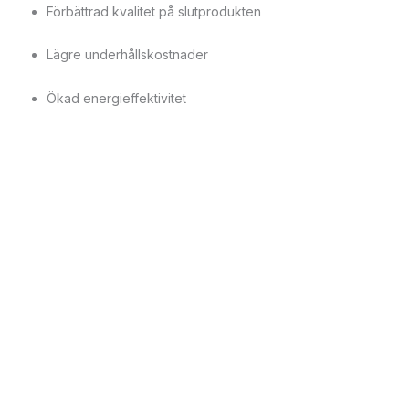
Förbättrad kvalitet på slutprodukten
Lägre underhållskostnader
Ökad energieffektivitet
Bättre arbetsmiljö genom renare processer
Välj rätt separator för din verksamhet
Valet av separator bör alltid baseras på vad du vill separera,
flödeshastighet, ämnenas egenskaper och vilken bransch du är
verksam inom. Hos oss hittar du separatorer för både små och
stora flöden, med anpassningsbara lösningar för specifika
processer.
Tveka inte att kontakta oss om du har frågor eller behöver
vägledning – vi hjälper dig att hitta rätt separator för din
verksamhet.