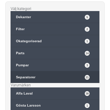
Välj kategori
Dekanter
5
Filter
2
Okategoriserad
1
Parts
14
Pumpar
3
Separatorer
21
Varumärken
Alfa Laval
38
Gösta Larsson
1