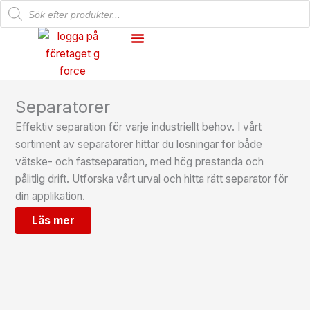
Products
Hoppa
search
till
innehåll
Mekanisk Verkstad
Våra Produkter
Separatorer
Effektiv separation för varje industriellt behov. I vårt
sortiment av separatorer hittar du lösningar för både
vätske- och fastseparation, med hög prestanda och
pålitlig drift. Utforska vårt urval och hitta rätt separator för
din applikation.
Läs mer