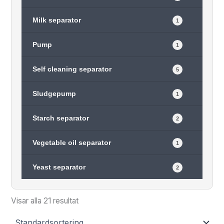
Milk separator
1
Pump
1
Self cleaning separator
5
Sludgepump
1
Starch separator
2
Vegetable oil separator
1
Yeast separator
2
Visar alla 21 resultat