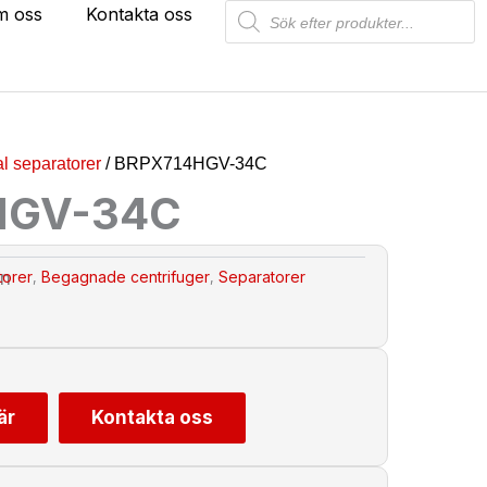
Products
m oss
Kontakta oss
search
al separatorer
/ BRPX714HGV-34C
HGV-34C
on
torer
Begagnade centrifuger
Separatorer
,
,
är
Kontakta oss