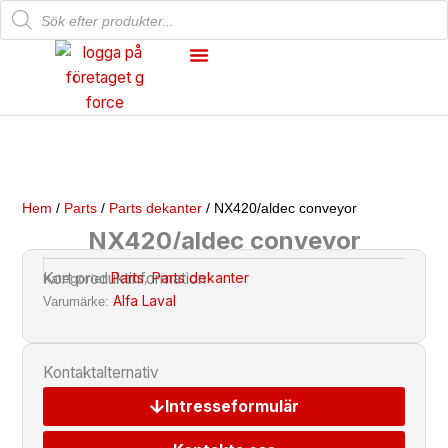
Products
Hoppa
search
till
innehåll
Mekanisk Verkstad
Våra Produkter
Hem
/
Parts
/
Parts dekanter
/ NX420/aldec conveyor
NX420/aldec conveyor
Parts
Parts dekanter
Kort produktinformation
Kategorier
,
Alfa Laval
Varumärke:
Kontaktalternativ
Intresseformulär